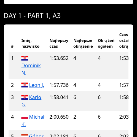
DAY 1 - PART 1, A3
Czas
Imię,
Najlepszy
Najlepsze
Okrążeń
ostatnie
#
nazwisko
czas
okrążenie
ogółem
okrążeni
1
1:53.652
4
4
1:53.65
Dominik
N.
2
Leon J.
1:57.736
4
4
1:57.73
3
Karlo
1:58.041
6
6
1:58.04
G.
4
Michał
2:00.650
2
6
2:03.80
K.
5
Gábor
2:02.181
6
6
2:02.18