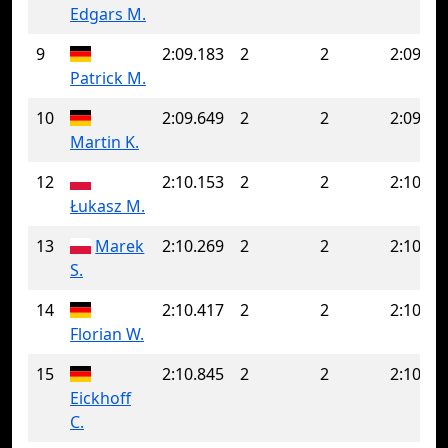
Edgars M.
9
2:09.183
2
2
2:09.18
Patrick M.
10
2:09.649
2
2
2:09.64
Martin K.
12
2:10.153
2
2
2:10.15
Łukasz M.
13
Marek
2:10.269
2
2
2:10.26
S.
14
2:10.417
2
2
2:10.41
Florian W.
15
2:10.845
2
2
2:10.84
Eickhoff
C.