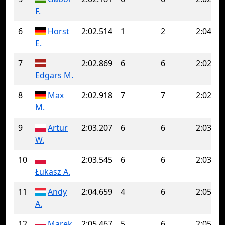
F.
6
Horst
2:02.514
1
2
2:04.90
E.
7
2:02.869
6
6
2:02.86
Edgars M.
8
Max
2:02.918
7
7
2:02.91
M.
9
Artur
2:03.207
6
6
2:03.20
W.
10
2:03.545
6
6
2:03.54
Łukasz A.
11
Andy
2:04.659
4
6
2:05.70
A.
12
Marek
2:05.467
5
6
2:05.93