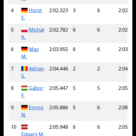
4
Horst
2:02.323
3
6
2:02.59
E.
5
Michał
2:02.782
6
6
2:02.78
K.
6
Max
2:03.955
6
6
2:03.95
M.
7
Adrian
2:04.446
2
2
2:04.44
S.
8
Gábor
2:05.447
5
5
2:05.44
F.
9
Enrico
2:05.886
5
6
2:08.87
N.
10
2:05.948
6
6
2:05.94
Edgars M.