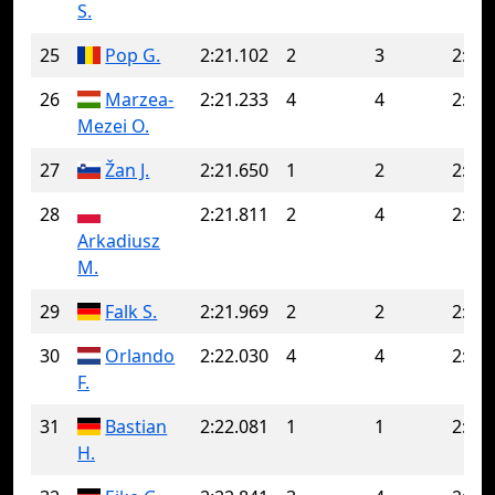
S.
25
Pop G.
2:21.102
2
3
2:26.
26
Marzea-
2:21.233
4
4
2:21.
Mezei O.
27
Žan J.
2:21.650
1
2
2:22.
28
2:21.811
2
4
2:22.
Arkadiusz
M.
29
Falk S.
2:21.969
2
2
2:21.
30
Orlando
2:22.030
4
4
2:22.
F.
31
Bastian
2:22.081
1
1
2:22.
H.