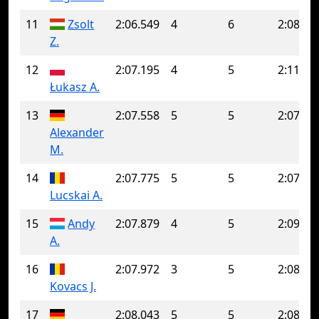
11
Zsolt
2:06.549
4
6
2:08.78
Z.
12
2:07.195
4
5
2:11.29
Łukasz A.
13
2:07.558
5
5
2:07.55
Alexander
M.
14
2:07.775
5
5
2:07.77
Lucskai A.
15
Andy
2:07.879
4
5
2:09.41
A.
16
2:07.972
3
5
2:08.36
Kovacs J.
17
2:08.043
5
5
2:08.04