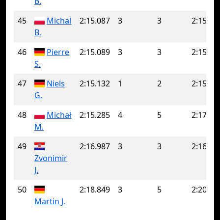
B.
45
Michal
2:15.087
3
3
2:15.08
B.
46
Pierre
2:15.089
3
3
2:15.08
S.
47
Niels
2:15.132
1
2
2:15.30
G.
48
Michał
2:15.285
4
5
2:17.82
M.
49
2:16.987
3
3
2:16.98
Zvonimir
J.
50
2:18.849
3
5
2:20.20
Martin J.