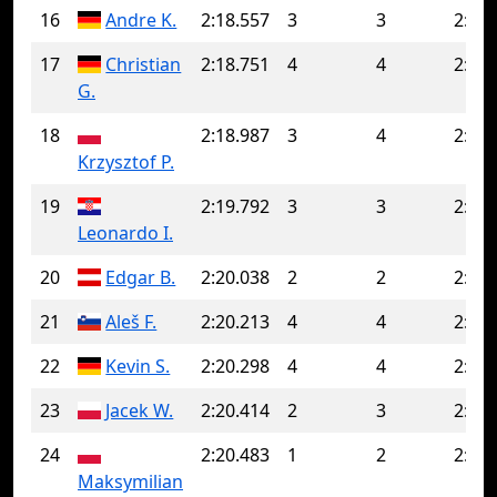
16
Andre K.
2:18.557
3
3
2:18.
17
Christian
2:18.751
4
4
2:18.
G.
18
2:18.987
3
4
2:20.
Krzysztof P.
19
2:19.792
3
3
2:19.
Leonardo I.
20
Edgar B.
2:20.038
2
2
2:20.
21
Aleš F.
2:20.213
4
4
2:20.
22
Kevin S.
2:20.298
4
4
2:20.
23
Jacek W.
2:20.414
2
3
2:21.
24
2:20.483
1
2
2:21.
Maksymilian