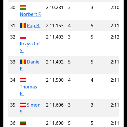
30
2:10.281
3
3
2:10.28
Norbert F.
31
Pap B.
2:11.153
4
5
2:11.53
32
2:11.403
3
5
2:12.07
Krzysztof
S.
33
Daniel
2:11.492
5
5
2:11.49
P.
34
2:11.590
4
4
2:11.59
Thomas
R.
35
Simon
2:11.606
3
3
2:11.60
S.
36
2:11.690
5
5
2:11.69