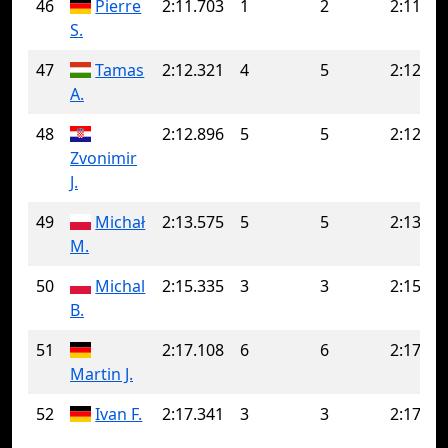
46
Pierre
2:11.703
1
2
2:11.83
S.
47
Tamas
2:12.321
4
5
2:12.46
A.
48
2:12.896
5
5
2:12.89
Zvonimir
J.
49
Michał
2:13.575
5
5
2:13.57
M.
50
Michal
2:15.335
3
3
2:15.33
B.
51
2:17.108
6
6
2:17.10
Martin J.
52
Ivan F.
2:17.341
3
3
2:17.34