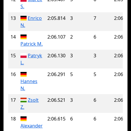
S.
13
Enrico
2:05.814
3
7
2:06.29
N.
14
2:06.107
2
6
2:06.95
Patrick M.
15
Patryk
2:06.130
3
3
2:06.13
L.
16
2:06.291
5
5
2:06.29
Hannes
N.
17
Zsolt
2:06.521
3
6
2:06.64
Z.
18
2:06.615
6
6
2:06.61
Alexander