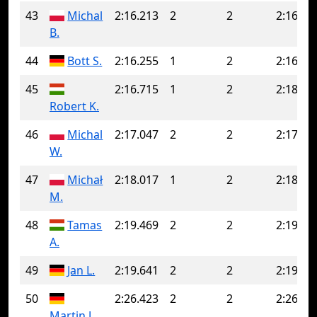
43
Michal
2:16.213
2
2
2:16.21
B.
44
Bott S.
2:16.255
1
2
2:16.38
45
2:16.715
1
2
2:18.59
Robert K.
46
Michal
2:17.047
2
2
2:17.04
W.
47
Michał
2:18.017
1
2
2:18.07
M.
48
Tamas
2:19.469
2
2
2:19.46
A.
49
Jan L.
2:19.641
2
2
2:19.64
50
2:26.423
2
2
2:26.42
Martin J.