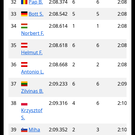
32
Pap B.
2:08.374
6
6
2:08.37
33
Bott S.
2:08.542
5
5
2:08.54
34
2:08.614
1
1
2:08.61
Norbert F.
35
2:08.618
6
6
2:08.61
Helmut F.
36
2:08.668
2
2
2:08.66
Antonio L.
37
2:09.233
6
6
2:09.23
Zilvinas B.
38
2:09.316
4
6
2:10.12
Krzysztof
S.
39
Miha
2:09.352
2
3
2:10.29