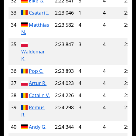
32
Eike G.
2:22.841
3
4
2:26.
33
Csatari I.
2:23.046
1
4
2:24.
34
Matthias
2:23.582
4
4
2:23.
N.
35
2:23.847
3
4
2:23.
Waldemar
K.
36
Pop C.
2:23.893
4
4
2:23.
37
Artur R.
2:24.023
4
4
2:24.
38
Catalin V.
2:24.226
4
4
2:24.
39
Remus
2:24.298
3
4
2:25.
R.
40
Andy G.
2:24.344
4
4
2:24.