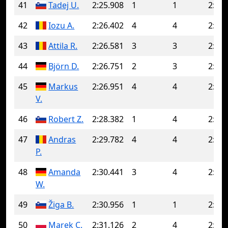
41
Tadej U.
2:25.908
1
1
2:25.
42
Iozu A.
2:26.402
4
4
2:26.
43
Attila R.
2:26.581
3
3
2:26.
44
Björn D.
2:26.751
2
3
2:28.
45
Markus
2:26.951
4
4
2:26.
V.
46
Robert Z.
2:28.382
1
4
2:31.
47
Andras
2:29.782
4
4
2:29.
P.
48
Amanda
2:30.441
3
4
2:31.
W.
49
Žiga B.
2:30.956
1
1
2:30.
50
Marek C.
2:31.126
2
4
2:31.