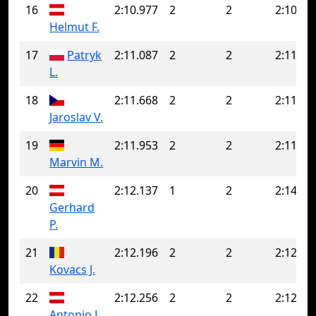
16
2:10.977
2
2
2:10.97
Helmut F.
17
Patryk
2:11.087
2
2
2:11.08
L.
18
2:11.668
2
2
2:11.66
Jaroslav V.
19
2:11.953
2
2
2:11.95
Marvin M.
20
2:12.137
1
2
2:14.45
Gerhard
P.
21
2:12.196
2
2
2:12.19
Kovacs J.
22
2:12.256
2
2
2:12.25
Antonio L.