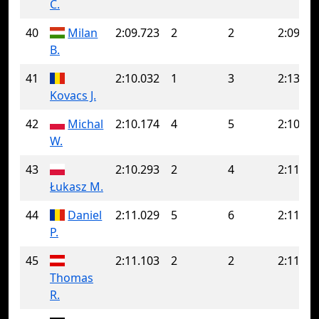
C.
40
Milan
2:09.723
2
2
2:09.72
B.
41
2:10.032
1
3
2:13.91
Kovacs J.
42
Michal
2:10.174
4
5
2:10.88
W.
43
2:10.293
2
4
2:11.88
Łukasz M.
44
Daniel
2:11.029
5
6
2:11.32
P.
45
2:11.103
2
2
2:11.10
Thomas
R.