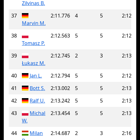
Zilvinas B.
37
2:11.776
4
5
2:12.92
Marvin M.
38
2:12.563
5
5
2:12.56
Tomasz P.
39
2:12.745
2
3
2:13.04
Łukasz M.
40
Jan L.
2:12.794
5
5
2:12.79
41
Bott S.
2:13.002
5
5
2:13.00
42
Ralf U.
2:13.242
5
5
2:13.24
43
Michal
2:13.454
5
5
2:13.45
W.
44
Milan
2:14.687
2
3
2:16.39