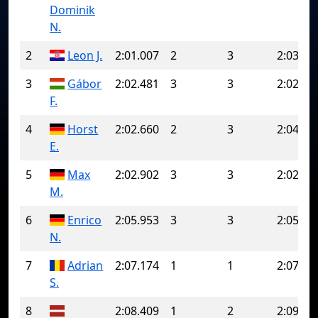
Dominik
N.
2
Leon J.
2:01.007
2
3
2:03.39
3
Gábor
2:02.481
3
3
2:02.48
F.
4
Horst
2:02.660
2
3
2:04.73
E.
5
Max
2:02.902
3
3
2:02.90
M.
6
Enrico
2:05.953
3
3
2:05.95
N.
7
Adrian
2:07.174
1
1
2:07.17
S.
8
2:08.409
1
2
2:09.53