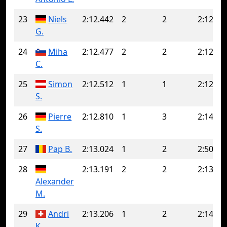
23
Niels
2:12.442
2
2
2:12.44
G.
24
Miha
2:12.477
2
2
2:12.47
C.
25
Simon
2:12.512
1
1
2:12.51
S.
26
Pierre
2:12.810
1
3
2:14.04
S.
27
Pap B.
2:13.024
1
2
2:50.29
28
2:13.191
2
2
2:13.19
Alexander
M.
29
Andri
2:13.206
1
2
2:14.24
K.