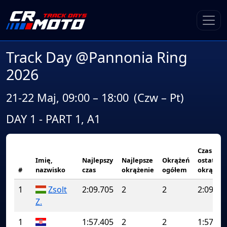
Track Day @Pannonia Ring
2026
21-22 Maj, 09:00 – 18:00
(Czw – Pt)
DAY 1 - PART 1, A1
Czas
Imię,
Najlepszy
Najlepsze
Okrążeń
ostatnie
#
nazwisko
czas
okrążenie
ogółem
okrążeni
1
Zsolt
2:09.705
2
2
2:09.70
Z.
1
1:57.405
2
2
1:57.40