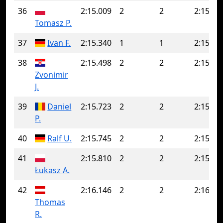
36
2:15.009
2
2
2:15.00
Tomasz P.
37
Ivan F.
2:15.340
1
1
2:15.34
38
2:15.498
2
2
2:15.49
Zvonimir
J.
39
Daniel
2:15.723
2
2
2:15.72
P.
40
Ralf U.
2:15.745
2
2
2:15.74
41
2:15.810
2
2
2:15.81
Łukasz A.
42
2:16.146
2
2
2:16.14
Thomas
R.