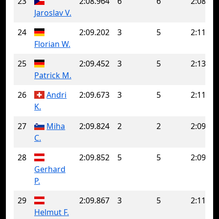
23
2:08.964
6
6
2:08.96
Jaroslav V.
24
2:09.202
3
5
2:11.61
Florian W.
25
2:09.452
3
5
2:13.86
Patrick M.
26
Andri
2:09.673
3
5
2:11.62
K.
27
Miha
2:09.824
2
2
2:09.82
C.
28
2:09.852
5
5
2:09.85
Gerhard
P.
29
2:09.867
3
5
2:11.41
Helmut F.