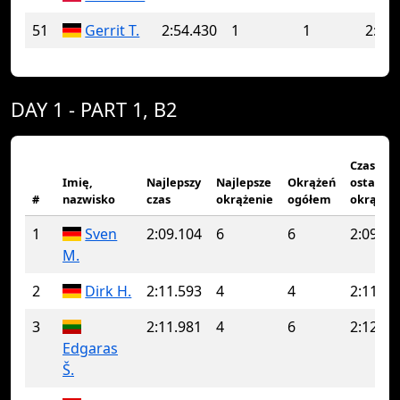
51
Gerrit T.
2:54.430
1
1
2:54.
DAY 1 - PART 1, B2
Czas
Imię,
Najlepszy
Najlepsze
Okrążeń
ostatnie
#
nazwisko
czas
okrążenie
ogółem
okrążen
1
Sven
2:09.104
6
6
2:09.10
M.
2
Dirk H.
2:11.593
4
4
2:11.59
3
2:11.981
4
6
2:12.87
Edgaras
Š.