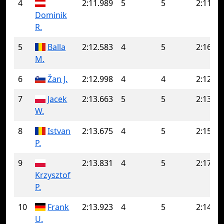
4
2:11.989
5
5
2:11.98
Dominik
R.
5
Balla
2:12.583
4
5
2:16.70
M.
6
Žan J.
2:12.998
4
4
2:12.99
7
Jacek
2:13.663
5
5
2:13.66
W.
8
Istvan
2:13.675
4
5
2:15.74
P.
9
2:13.831
4
5
2:17.14
Krzysztof
P.
10
Frank
2:13.923
4
5
2:14.76
U.