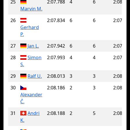
25
2:07.788
4
6
2:08.04
Marvin M.
26
2:07.834
6
6
2:07.83
Gerhard
P.
27
Jan L.
2:07.942
6
6
2:07.94
28
Simon
2:07.993
4
4
2:07.99
S.
29
Ralf U.
2:08.013
3
3
2:08.01
30
2:08.186
2
3
2:08.27
Alexander
Č.
31
Andri
2:08.188
2
5
2:08.41
K.