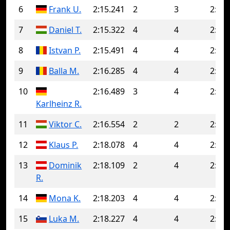
6
Frank U.
2:15.241
2
3
2:15.
7
Daniel T.
2:15.322
4
4
2:15.
8
Istvan P.
2:15.491
4
4
2:15.
9
Balla M.
2:16.285
4
4
2:16.
10
2:16.489
3
4
2:20.
Karlheinz R.
11
Viktor C.
2:16.554
2
2
2:16.
12
Klaus P.
2:18.078
4
4
2:18.
13
Dominik
2:18.109
2
4
2:18.
R.
14
Mona K.
2:18.203
4
4
2:18.
15
Luka M.
2:18.227
4
4
2:18.