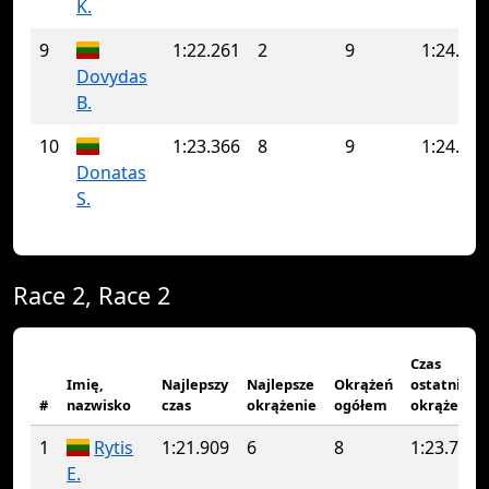
K.
9
1:22.261
2
9
1:24.018
Dovydas
B.
10
1:23.366
8
9
1:24.552
Donatas
S.
Race 2, Race 2
Czas
Imię,
Najlepszy
Najlepsze
Okrążeń
ostatniego
#
nazwisko
czas
okrążenie
ogółem
okrążenia
1
Rytis
1:21.909
6
8
1:23.734
E.