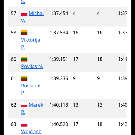
S.
57
Michał
1:37.454
4
4
1:37.45
W.
58
1:37.534
16
16
1:37.53
Viktorija
P.
60
1:39.151
17
18
1:41.10
Povilas N.
61
1:39.335
9
9
1:39.33
Ruslanas
P.
62
Marek
1:40.118
13
13
1:40.11
R.
63
1:40.520
17
18
1:43.59
Wojciech