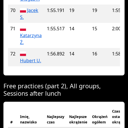
70
Jacek
1:55.191
19
19
1:55.19
S.
71
1:55.517
14
15
2:00.81
Katarzyna
Ż.
72
1:56.892
14
16
1:58.98
Hubert U.
Free practices (part 2), All groups,
Sessions after lunch
Czas
Imię,
Najlepszy
Najlepsze
Okrążeń
ostatnie
#
nazwisko
czas
okrążenie
ogółem
okrążen