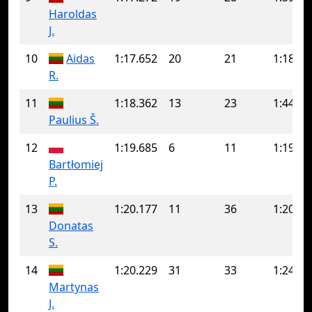
Haroldas
J.
10
Aidas
1:17.652
20
21
1:18.13
R.
11
1:18.362
13
23
1:44.40
Paulius Š.
12
1:19.685
6
11
1:19.78
Bartłomiej
P.
13
1:20.177
11
36
1:20.69
Donatas
S.
14
1:20.229
31
33
1:24.19
Martynas
J.