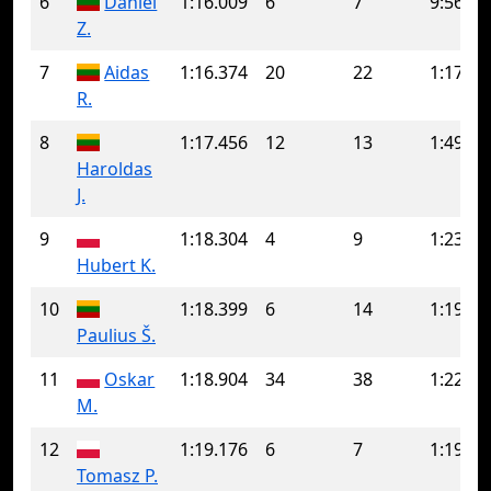
6
Daniel
1:16.009
6
7
9:56.46
Z.
7
Aidas
1:16.374
20
22
1:17.39
R.
8
1:17.456
12
13
1:49.54
Haroldas
J.
9
1:18.304
4
9
1:23.10
Hubert K.
10
1:18.399
6
14
1:19.89
Paulius Š.
11
Oskar
1:18.904
34
38
1:22.28
M.
12
1:19.176
6
7
1:19.27
Tomasz P.