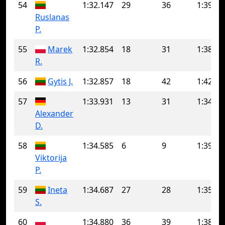
54
1:32.147
29
36
1:39.41
Ruslanas
P.
55
Marek
1:32.854
18
31
1:38.27
R.
56
Gytis J.
1:32.857
18
42
1:42.95
57
1:33.931
13
31
1:34.51
Alexander
D.
58
1:34.585
6
9
1:39.11
Viktorija
P.
59
Ineta
1:34.687
27
28
1:35.56
S.
60
1:34.880
36
39
1:38.63