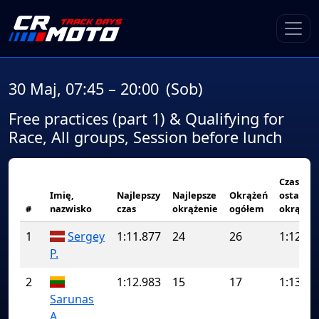
30 Maj, 07:45 – 20:00
(Sob)
Free practices (part 1) & Qualifying for
Race, All groups, Session before lunch
Czas
Imię,
Najlepszy
Najlepsze
Okrążeń
ostatnie
#
nazwisko
czas
okrążenie
ogółem
okrążen
1
Sergey
1:11.877
24
26
1:12.22
P.
2
1:12.983
15
17
1:13.28
Sarunas
A.