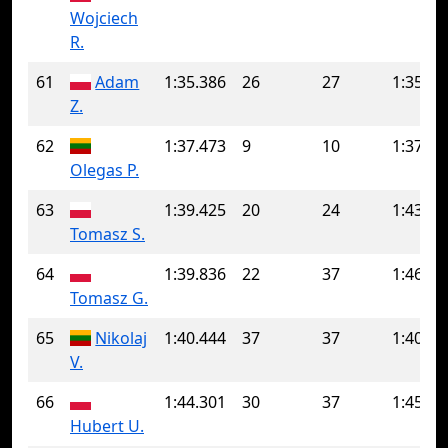
Wojciech
R.
61
Adam
1:35.386
26
27
1:35.80
Z.
62
1:37.473
9
10
1:37.55
Olegas P.
63
1:39.425
20
24
1:43.69
Tomasz S.
64
1:39.836
22
37
1:46.40
Tomasz G.
65
Nikolaj
1:40.444
37
37
1:40.44
V.
66
1:44.301
30
37
1:45.03
Hubert U.