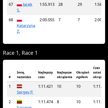
67
Jacek
1:55.913
28
29
1:58.35
S.
68
2:00.055
7
7
2:00.05
Katarzyna
Ż.
Race 1, Race 1
Czas
Imię,
Najlepszy
Najlepsze
Okrążeń
ostatnie
#
nazwisko
czas
okrążenie
ogółem
okrążeni
1
1:11.421
10
10
1:11.421
Sergey P.
2
1:11.474
8
10
1:11.945
Sarunas