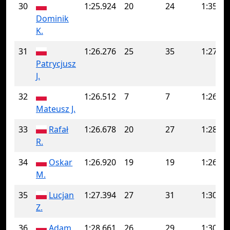
30
1:25.924
20
24
1:35.79
Dominik
K.
31
1:26.276
25
35
1:27.52
Patrycjusz
J.
32
1:26.512
7
7
1:26.51
Mateusz J.
33
Rafał
1:26.678
20
27
1:28.52
R.
34
Oskar
1:26.920
19
19
1:26.92
M.
35
Lucjan
1:27.394
27
31
1:30.19
Z.
36
Adam
1:28.661
26
29
1:30.02