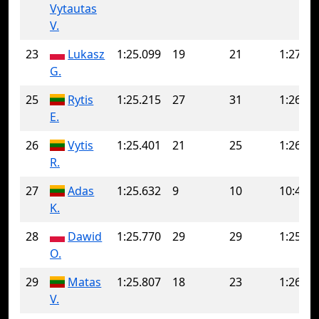
Vytautas
V.
23
Lukasz
1:25.099
19
21
1:27.40
G.
25
Rytis
1:25.215
27
31
1:26.51
E.
26
Vytis
1:25.401
21
25
1:26.01
R.
27
Adas
1:25.632
9
10
10:44.1
K.
28
Dawid
1:25.770
29
29
1:25.77
O.
29
Matas
1:25.807
18
23
1:26.16
V.