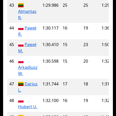
43
1:29.986
25
25
1:29.98
Almantas
R.
44
Paweł
1:30.117
16
19
1:36.63
R.
45
Paweł
1:30.410
15
23
1:50.29
M.
46
1:30.598
15
20
1:32.32
Arkadiusz
W.
47
Darius
1:31.744
17
18
1:31.98
L.
48
1:32.100
16
19
1:32.88
Hubert U.