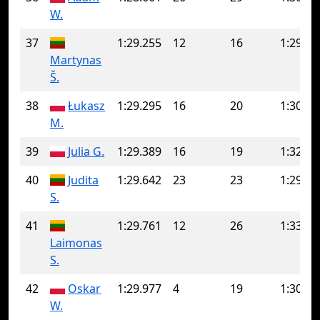
W.
37
1:29.255
12
16
1:29.86
Martynas
Š.
38
Łukasz
1:29.295
16
20
1:30.78
M.
39
Julia G.
1:29.389
16
19
1:32.35
40
Judita
1:29.642
23
23
1:29.64
S.
41
1:29.761
12
26
1:33.92
Laimonas
S.
42
Oskar
1:29.977
4
19
1:30.84
W.