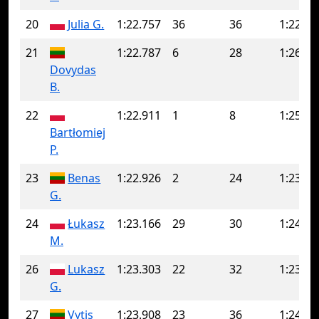
20
Julia G.
1:22.757
36
36
1:22.75
21
1:22.787
6
28
1:26.81
Dovydas
B.
22
1:22.911
1
8
1:25.51
Bartłomiej
P.
23
Benas
1:22.926
2
24
1:23.71
G.
24
Łukasz
1:23.166
29
30
1:24.51
M.
26
Lukasz
1:23.303
22
32
1:23.71
G.
27
Vytis
1:23.908
23
36
1:24.25