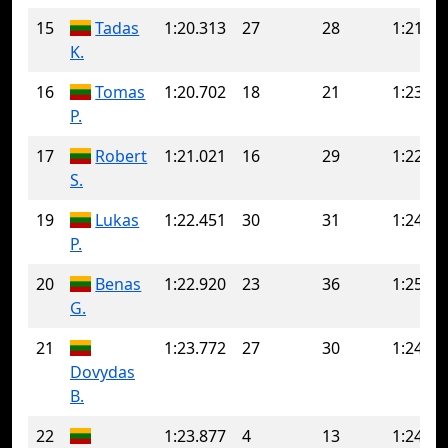
15
Tadas
1:20.313
27
28
1:21.05
K.
16
Tomas
1:20.702
18
21
1:23.34
P.
17
Robert
1:21.021
16
29
1:22.07
S.
19
Lukas
1:22.451
30
31
1:24.47
P.
20
Benas
1:22.920
23
36
1:25.63
G.
21
1:23.772
27
30
1:24.65
Dovydas
B.
22
1:23.877
4
13
1:24.10