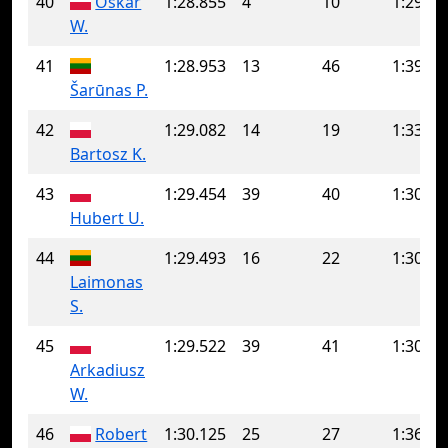
40
Oskar
1:28.855
4
10
1:29.63
W.
41
1:28.953
13
46
1:39.85
Šarūnas P.
42
1:29.082
14
19
1:33.81
Bartosz K.
43
1:29.454
39
40
1:30.46
Hubert U.
44
1:29.493
16
22
1:30.04
Laimonas
S.
45
1:29.522
39
41
1:30.61
Arkadiusz
W.
46
Robert
1:30.125
25
27
1:36.01