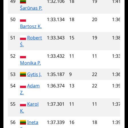
49
1:32.106
18
19
1:41.45
Šarūnas P.
50
1:33.134
18
20
1:36.36
Bartosz K.
51
Robert
1:33.343
15
19
1:38.85
Ś.
52
1:33.432
11
11
1:33.43
Monika P.
53
Gytis J.
1:35.187
9
22
1:36.87
54
Adam
1:36.374
13
22
1:39.16
Z.
55
Karol
1:37.301
11
11
1:37.30
K.
56
Ineta
1:37.339
16
18
1:39.29