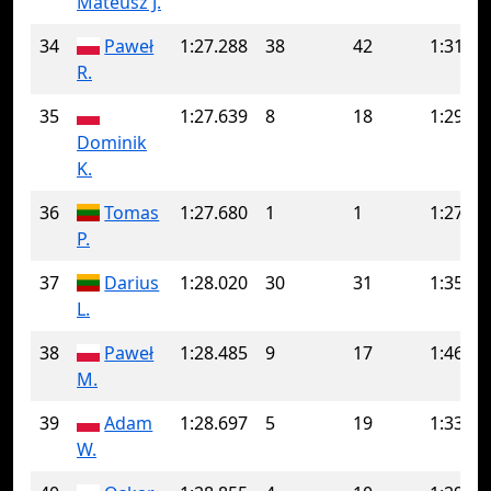
Mateusz J.
34
Paweł
1:27.288
38
42
1:31.72
R.
35
1:27.639
8
18
1:29.72
Dominik
K.
36
Tomas
1:27.680
1
1
1:27.68
P.
37
Darius
1:28.020
30
31
1:35.82
L.
38
Paweł
1:28.485
9
17
1:46.84
M.
39
Adam
1:28.697
5
19
1:33.35
W.