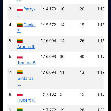
3
Patryk
1:14.173
10
20
1:15.26
J.
4
Daniel
1:15.572
14
15
1:15.89
Z.
5
1:16.004
14
26
1:16.71
Arunas R.
6
1:16.093
30
40
1:17.12
Tomasz P.
7
1:16.094
11
13
1:19.18
Gintaras
Č.
8
1:17.132
9
19
1:18.79
Hubert K.
9
1:17.272
19
28
1:59.65